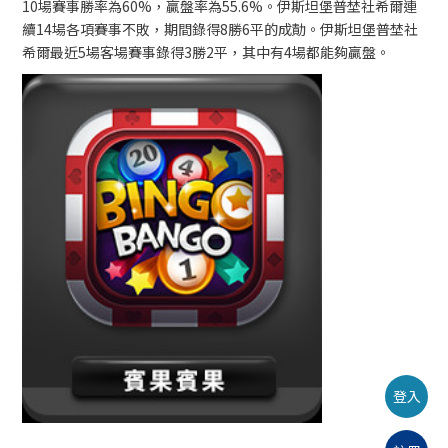
10場賽事勝率為60%，贏盤率為55.6%。伊斯坦堡普埜社希爾連
續14場各項賽事不敗，期間錄得8勝6平的成勣。伊斯坦堡普埜社
希爾最近5場客場賽事錄得3勝2平，其中有4場都能夠贏盤。
登入