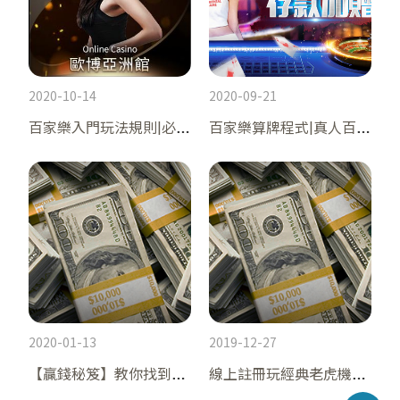
2020-10-14
2020-09-21
百家樂入門玩法規則|必勝
百家樂算牌程式|真人百家
破解公式
樂|高手講解，你拿錢！
2020-01-13
2019-12-27
【贏錢秘笈】教你找到容
線上註冊玩經典老虎機-
易開獎的老虎機
娛樂城