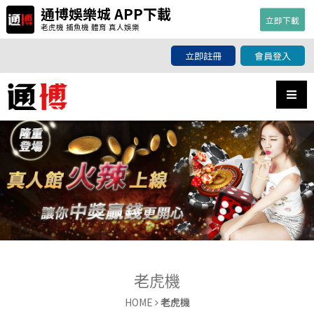
通博娛樂城 APP下載
立即下載
老虎機 捕魚機 體育 真人娛樂
老虎機
立即註冊
會員登入
老虎機
HOME
老虎機