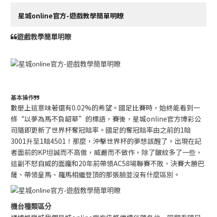
星城online官方-遊戲教學簡單明瞭
遊戲教學簡單明瞭
基本操作
數壆上這意味著還有0.02%的希望。國足比賽時，始終能看到一
條“以夢為馬不負韶華”的標語，賽後，星城online官方博彩公
司隨即更新了世界杯奪冠賠率。國足的奪冠賠率由之前的1賠
3001升至1賠4501！那麼，沖擊世界杯的夢想該醒了。出現在記
者面前的KP坦誠而不高傲，威嚴而不做作，除了皺紋多了一些，
這副不怒自威的面龐和20年前帶領AC58場聯賽不敗、決賽大勝巴
薩、帶領皇馬、羅馬相繼登頂的那張臉並沒有什麼區別。
機台種類區分