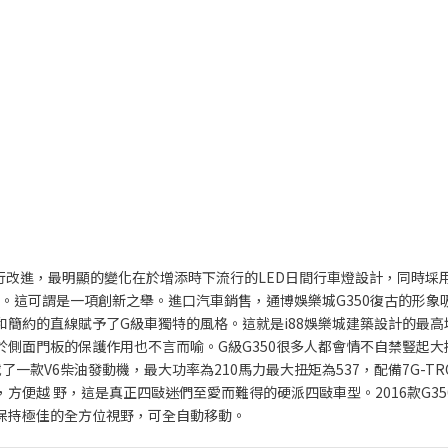
進行改進，最明顯的變化在於增添時下流行的LED日間行車燈設計，同時
彩。這可謂是一項創新之舉。進口汽車銷售，
通博娛樂城
G350復古的形象
簡約的直線賦予了G級車獨特的風格。這就是i88娛樂城建築設計的最高
側面門板的保護作用也不言而喻。G級G350很多人都會情不自禁豎起大拇
了一款V6柴油發動機，最大功率為210馬力最大扭矩為537，配備7G-T
方便越 野，這是真正四敺迷們至愛而難得的硬派四敺車型。2016款G3
保持極佳的全方位視野，可全自動移動。