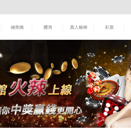
捕魚機
體育
真人娛樂
彩票