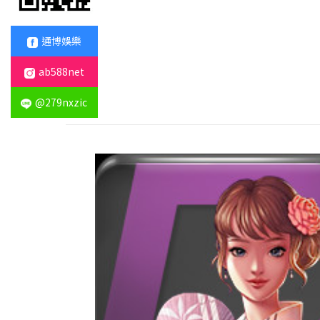
通博娛樂
ab588net
@279nxzic