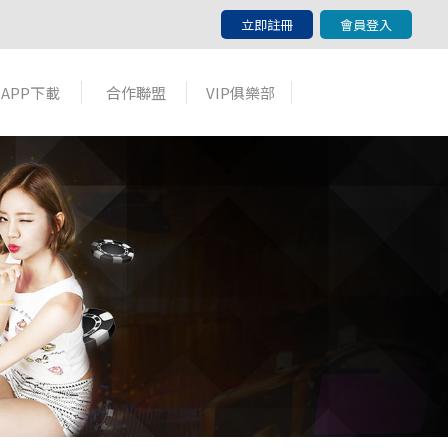
立即註冊
會員登入
APP下載
合作聯盟
VIP俱樂部