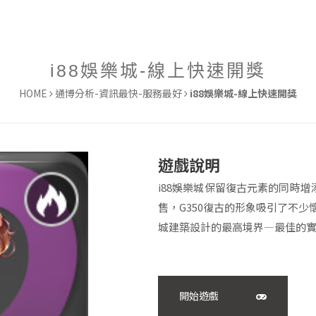
i88娛樂城-線上快速開獎
HOME
通博分析-資訊最快-服務最好
i88娛樂城-線上快速開獎
遊戲說明
i88娛樂城保留復古元素的同時
售，G350復古的形象吸引了不少
城建築設計的最高境界—最佳的
開始遊戲