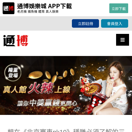
通博娛樂城 APP下載
立即下載
老虎機 捕魚機 體育 真人娛樂
想在《北京賽車pk10》穩賺必須了
立即註冊
會員登入
解的三大公式!!