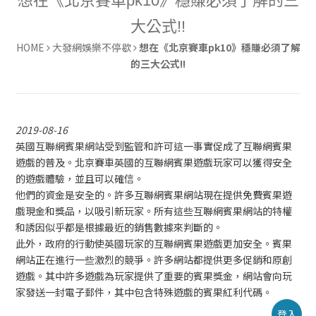
想在《北京賽車pk10》穩賺必須了解的三
大公式!!
HOME
大發網娛樂不停歇
想在《北京賽車pk10》穩賺必須了解
的三大公式!!
2019-08-16
英國互聯網賓果網站受到監管和許可這一事實促成了互聯網賓果
遊戲的普及。北京賽車英國的互聯網賓果遊戲玩家可以獲得安全
的遊戲體驗，並且可以確信。
他們的資金是安全的。許多互聯網賓果網站現在提供免費賓果遊
戲現金和獎品，以吸引新玩家。所有這些互聯網賓果網站的特權
和誘因似乎都是根據最近的銷售數據來判斷的。
此外，政府的行動使英國玩家的互聯網賓果遊戲更加安全。賓果
網站正在進行一些激烈的競爭。許多網站都提供更多促銷和原創
遊戲。其中許多遊戲為玩家提供了重要的賓果獎金，網站會向玩
家發送一封電子郵件，其中包含特殊遊戲的賓果紅利代碼。
登入