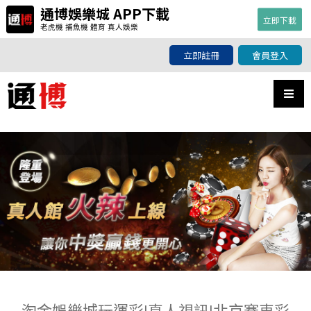
通博娛樂城 APP下載
立即下載
老虎機 捕魚機 體育 真人娛樂
淘金娛樂城玩運彩|真人視訊|北京賽
立即註冊
會員登入
車彩票|solt老虎機的最佳娛樂平台