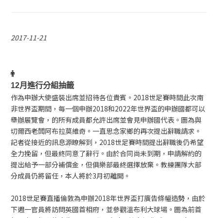
2017-11-21
12月進行分組抽籤
作為申辦大使盛裝出席並招待各位貴賓。
2018世足賽時間
此次南
非世界盃期間，每一個申辦2018和2022年世界盃的申辦國都可以
舉辦展覽會，的所有成員都允許出席並會見申辦國代表。圖為與
切爾西老闆阿布拉莫維奇。一直思念家鄉的再次提出辭職請求。
記者從接近的訊息源瞭解到，2018世足賽時間提出辭職後仍希望
全力挽留，但最終同意了辭行。由於合同尚未到期，申請解約的
提出給予一部分補償金，但俱樂部最終選擇放棄。教練團隊大部
分成員仍將留任，本人將於3月初離開。
2018世足賽直播
倫敦為申辦2018年世界盃打廣告條幅造勢，由於
下週一官員將訪問英國首相府，並參觀溫布利大球場。圖為前首