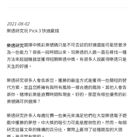
2021-08-02
樂透研究玩 Pick 3 快速贏錢
選擇中獎彩票號碼只是不可否認的好運還是可能想要涉
樂透研究
及一些能力？很長一段時間以來，玩樂透的人類一直在尋找一種
方法來超越機器並獲得短期樂透中獎。有很多人說贏得樂透只是
天生的好運。
樂透研究很多人會告訴您，獲勝的最佳方式是獲得一些簡短的替
代方案，並且您將擁有與所有風險一樣合適的風險。其他人會告
訴你，賭博彩票是浪費時間和現金。好的，那麼有哪些優秀的彩
票號碼可供選擇？
樂透研究許多人每週花費一些美元來滿足他們在大型樂透電子遊
戲中獲勝的夢想。中大獎的吸引力可能是壓倒性的。然而，每個
研究這篇文章的機構的百分比，實際上贏得了這種類型的大頭
獎，是非常有限的。