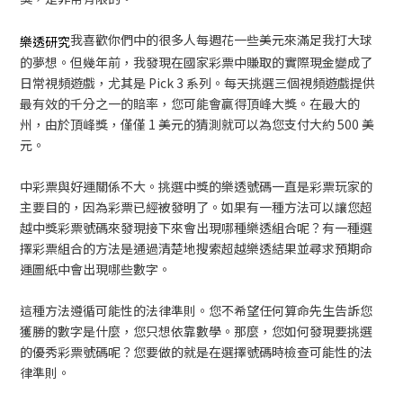
我喜歡你們中的很多人每週花一​​些美元來滿足我打大球
樂透研究
的夢想。但幾年前，我發現在國家彩票中賺取的實際現金變成了
日常視頻遊戲，尤其是 Pick 3 系列。每天挑選三個視頻遊戲提供
最有效的千分之一的賠率，您可能會贏得頂峰大獎。在最大的
州，由於頂峰獎，僅僅 1 美元的猜測就可以為您支付大約 500 美
元。
中彩票與好運關係不大。挑選中獎的樂透號碼一直是彩票玩家的
主要目的，因為彩票已經被發明了。如果有一種方法可以讓您超
越中獎彩票號碼來發現接下來會出現哪種樂透組合呢？有一種選
擇彩票組合的方法是通過清楚地搜索超越樂透結果並尋求預期命
運圖紙中會出現哪些數字。
這種方法遵循可能性的法律準則。您不希望任何算命先生告訴您
獲勝的數字是什麼，您只想依靠數學。那麼，您如何發現要挑選
的優秀彩票號碼呢？您要做的就是在選擇號碼時檢查可能性的法
律準則。